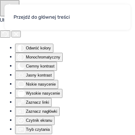
Przejdź do głównej treści
Ułatwienia dostępu
Odwróć kolory
Monochromatyczny
Ciemny kontrast
Jasny kontrast
Niskie nasycenie
Wysokie nasycenie
Zaznacz linki
Zaznacz nagłówki
Czytnik ekranu
Tryb czytania